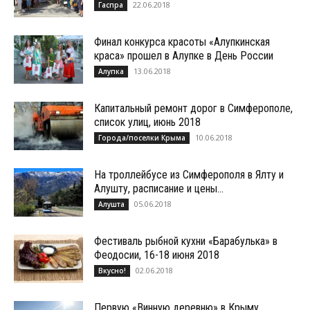
22.06.2018
Гаспра
Финал конкурса красоты «Алупкинская
краса» прошел в Алупке в День России
13.06.2018
Алупка
Капитальный ремонт дорог в Симферополе,
список улиц, июнь 2018
10.06.2018
Города/поселки Крыма
На троллейбусе из Симферополя в Ялту и
Алушту, расписание и цены...
05.06.2018
Алушта
Фестиваль рыбной кухни «Барабулька» в
Феодосии, 16-18 июня 2018
02.06.2018
Вкусно!
Первую «Винную деревню» в Крыму